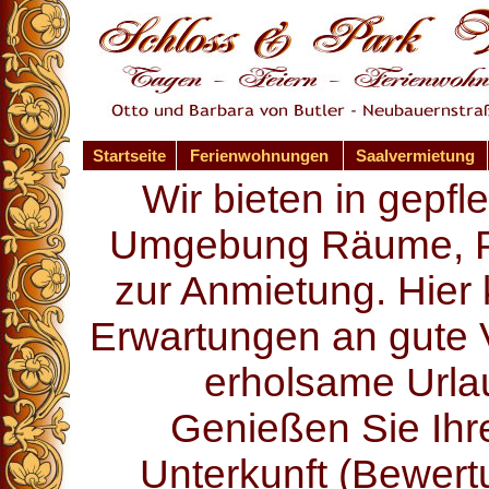
Startseite
Ferienwohnungen
Saalvermietung
Wir bieten in gepf
Umgebung Räume, P
zur Anmietung. Hier
Erwartungen an gute V
erholsame Urlau
Genießen Sie Ihre
Unterkunft (Bewer